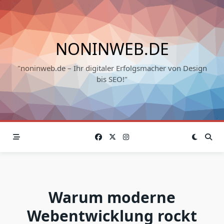
Skip
to
content
NONINWEB.DE
"noninweb.de – Ihr digitaler Erfolgsmacher von Design
bis SEO!"
Warum moderne
Webentwicklung rockt